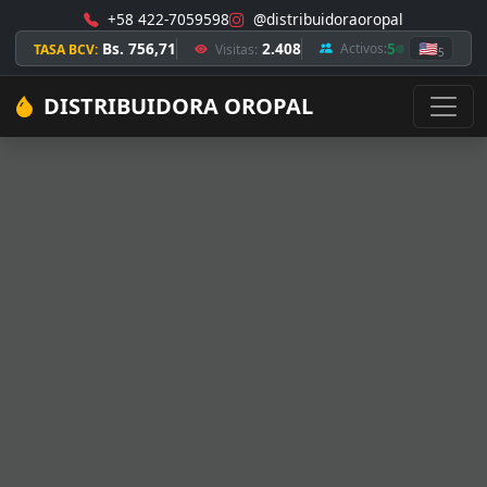
+58 422-7059598
@distribuidoraoropal
Bs. 756,71
2.408
5
🇺🇸
Activos:
TASA BCV:
Visitas:
5
DISTRIBUIDORA OROPAL