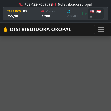
+58 422-7059598
@distribuidoraoropal
Bs.
🇺🇸
🇸🇬
TASA BCV:
Visitas:
11
755,90
7.280
Activos:
10
1
DISTRIBUIDORA OROPAL