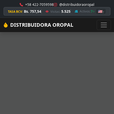
+58 422-7059598
@distribuidoraoropal
Bs. 757,54
5.525
7
🇺🇸
Activos:
TASA BCV:
Visitas:
7
DISTRIBUIDORA OROPAL