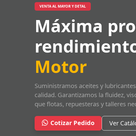
VENTA AL MAYOR Y DETAL
Máxima pro
rendimiento
Motor
Suministramos aceites y lubricantes
calidad. Garantizamos la fluidez, vi
que flotas, repuesteras y talleres ne
Cotizar Pedido
Ver Catá