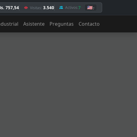
Bs. 757,54
3.540
7
🇺🇸
Activos:
Visitas:
7
ndustrial
Asistente
Preguntas
Contacto