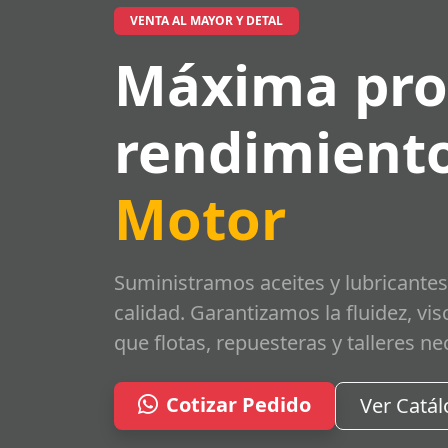
VENTA AL MAYOR Y DETAL
Máxima pro
rendimiento
Motor
Suministramos aceites y lubricantes
calidad. Garantizamos la fluidez, vi
que flotas, repuesteras y talleres ne
Cotizar Pedido
Ver Catá