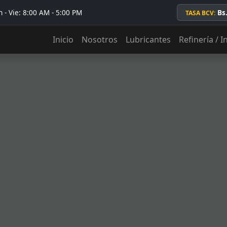
 - Vie: 8:00 AM - 5:00 PM
Bs
TASA BCV:
Inicio
Nosotros
Lubricantes
Refinería / I