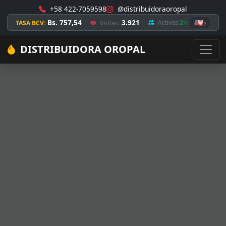
+58 422-7059598
@distribuidoraoropal
Bs. 757,54
3.921
2
🇺🇸
Activos:
TASA BCV:
Visitas:
2
DISTRIBUIDORA OROPAL