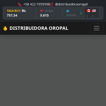
+58 422-7059598
@distribuidoraoropal
Bs.
🇨🇦
🇺🇸
TASA BCV:
Visitas:
2
757,54
5.615
Activos:
1
1
DISTRIBUIDORA OROPAL