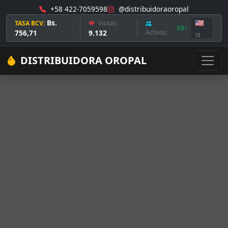
+58 422-7059598
@distribuidoraoropal
Bs.
🇺🇸
TASA BCV:
Visitas:
10
756,71
9.132
Activos:
10
DISTRIBUIDORA OROPAL