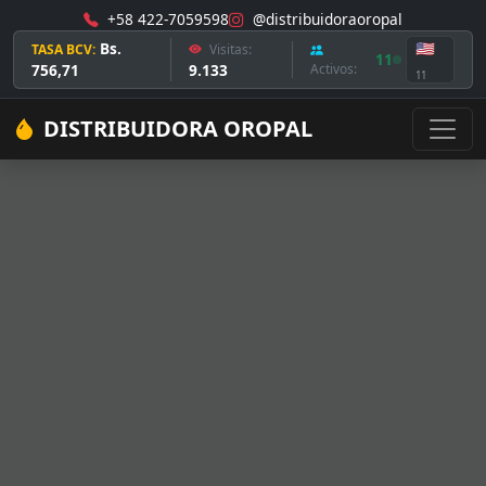
+58 422-7059598
@distribuidoraoropal
Bs.
🇺🇸
TASA BCV:
Visitas:
11
756,71
9.133
Activos:
11
DISTRIBUIDORA OROPAL