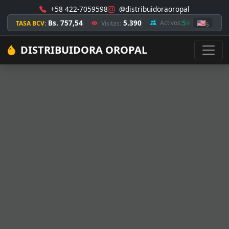
+58 422-7059598
@distribuidoraoropal
Bs. 757,54
5.390
5
🇺🇸
Activos:
TASA BCV:
Visitas:
5
DISTRIBUIDORA OROPAL