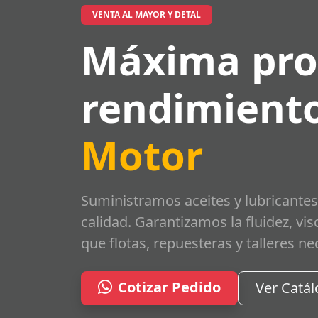
VENTA AL MAYOR Y DETAL
Máxima pro
rendimiento
Motor
Suministramos aceites y lubricantes
calidad. Garantizamos la fluidez, vi
que flotas, repuesteras y talleres ne
Cotizar Pedido
Ver Catá