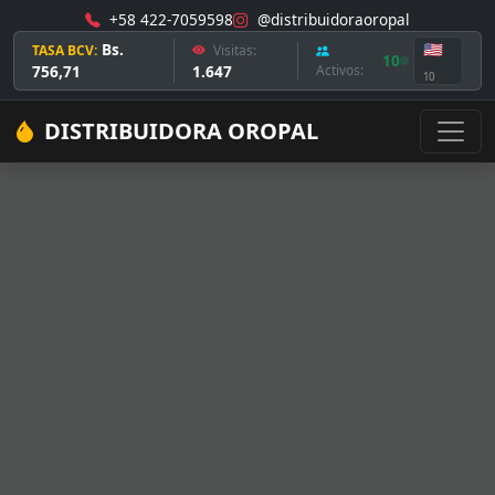
+58 422-7059598
@distribuidoraoropal
Bs.
🇺🇸
TASA BCV:
Visitas:
10
756,71
1.647
Activos:
10
DISTRIBUIDORA OROPAL