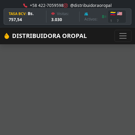
+58 422-7059598
@distribuidoraoropal
Bs.
🇻🇪
🇺🇸
TASA BCV:
Visitas:
8
757,54
3.030
Activos:
1
7
DISTRIBUIDORA OROPAL