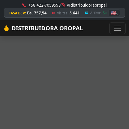
+58 422-7059598
@distribuidoraoropal
Bs. 757,54
5.641
5
🇺🇸
Activos:
TASA BCV:
Visitas:
5
DISTRIBUIDORA OROPAL