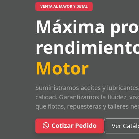
VENTA AL MAYOR Y DETAL
Máxima pro
rendimiento
Motor
Suministramos aceites y lubricantes
calidad. Garantizamos la fluidez, vi
que flotas, repuesteras y talleres ne
Cotizar Pedido
Ver Catá