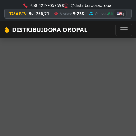
+58 422-7059598
@distribuidoraoropal
Bs. 756,71
9.238
6
🇺🇸
Activos:
TASA BCV:
Visitas:
6
DISTRIBUIDORA OROPAL