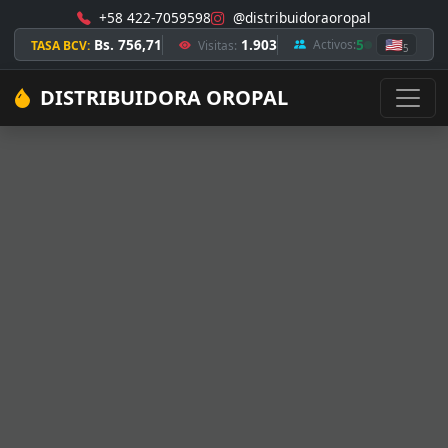
+58 422-7059598
@distribuidoraoropal
Bs. 756,71
1.903
5
🇺🇸
Activos:
TASA BCV:
Visitas:
5
DISTRIBUIDORA OROPAL