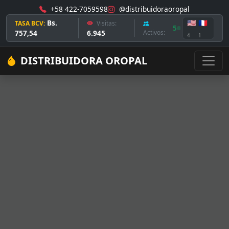
+58 422-7059598
@distribuidoraoropal
Bs.
🇺🇸
🇫🇷
TASA BCV:
Visitas:
5
757,54
6.945
Activos:
4
1
DISTRIBUIDORA OROPAL