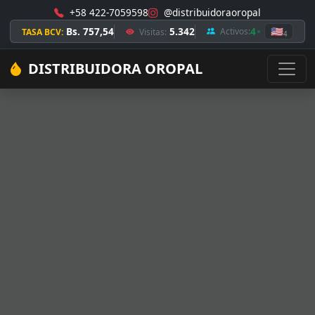
+58 422-7059598
@distribuidoraoropal
Bs. 757,54
5.342
4
🇺🇸
Activos:
TASA BCV:
Visitas:
4
DISTRIBUIDORA OROPAL