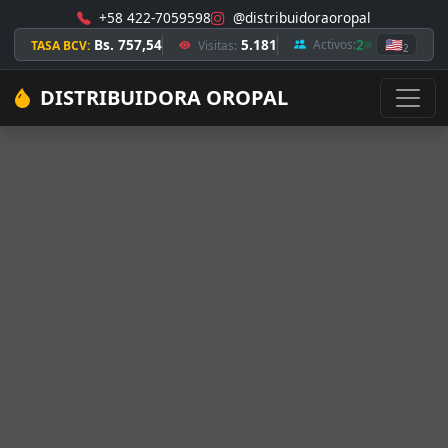
+58 422-7059598
@distribuidoraoropal
Bs. 757,54
5.181
2
🇺🇸
Activos:
TASA BCV:
Visitas:
2
DISTRIBUIDORA OROPAL