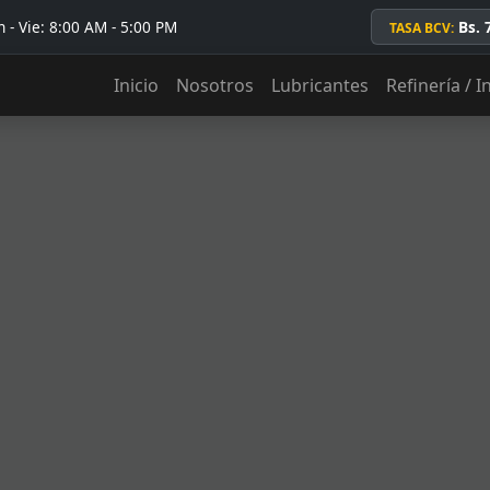
 - Vie: 8:00 AM - 5:00 PM
Bs. 
TASA BCV:
Inicio
Nosotros
Lubricantes
Refinería / I