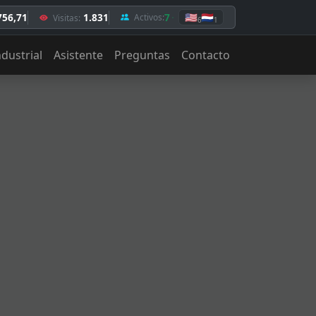
756,71
1.831
7
🇺🇸
🇳🇱
Activos:
Visitas:
6
1
ndustrial
Asistente
Preguntas
Contacto