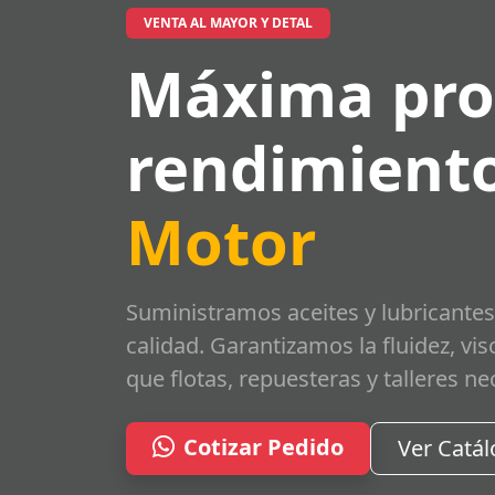
VENTA AL MAYOR Y DETAL
Máxima pro
rendimiento
Motor
Suministramos aceites y lubricantes
calidad. Garantizamos la fluidez, vi
que flotas, repuesteras y talleres ne
Cotizar Pedido
Ver Catá