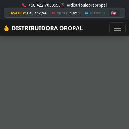
+58 422-7059598
@distribuidoraoropal
Bs. 757,54
5.653
3
🇺🇸
Activos:
TASA BCV:
Visitas:
3
DISTRIBUIDORA OROPAL