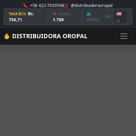
+58 422-7059598
@distribuidoraoropal
Bs.
🇺🇸
TASA BCV:
Visitas:
10
756,71
1.709
Activos:
10
DISTRIBUIDORA OROPAL