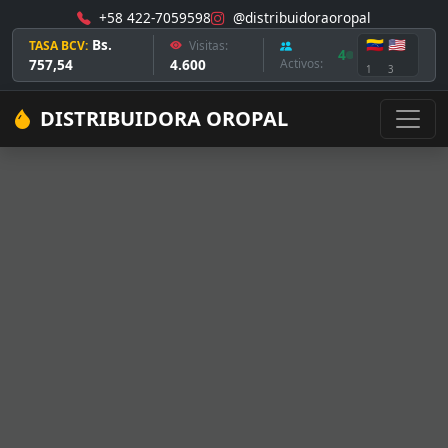
+58 422-7059598
@distribuidoraoropal
Bs.
🇻🇪
🇺🇸
TASA BCV:
Visitas:
4
757,54
4.600
Activos:
1
3
DISTRIBUIDORA OROPAL