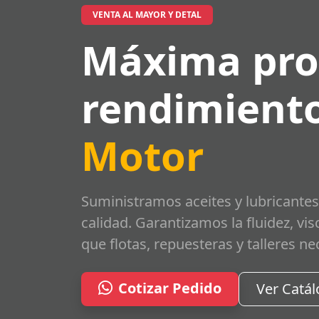
VENTA AL MAYOR Y DETAL
Máxima pro
rendimiento
Motor
Suministramos aceites y lubricantes
calidad. Garantizamos la fluidez, vi
que flotas, repuesteras y talleres ne
Cotizar Pedido
Ver Catá