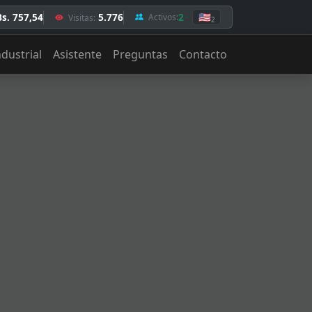
Bs. 757,54
5.776
2
🇺🇸
Activos:
Visitas:
2
ndustrial
Asistente
Preguntas
Contacto