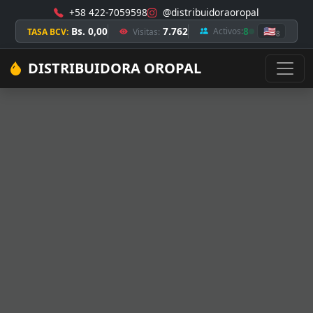
+58 422-7059598
@distribuidoraoropal
Bs. 0,00
7.762
8
🇺🇸
Activos:
TASA BCV:
Visitas:
8
DISTRIBUIDORA OROPAL