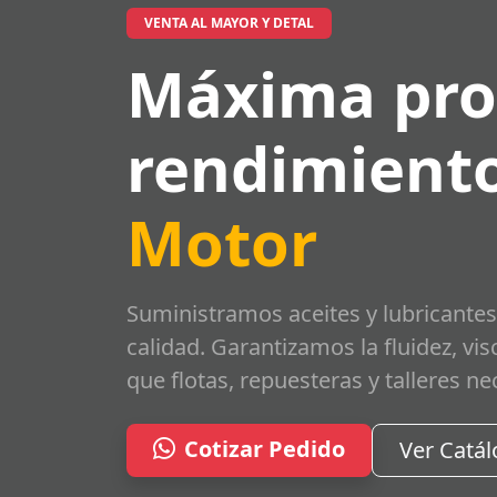
VENTA AL MAYOR Y DETAL
Máxima pro
rendimiento
Motor
Suministramos aceites y lubricantes
calidad. Garantizamos la fluidez, vi
que flotas, repuesteras y talleres ne
Cotizar Pedido
Ver Catá