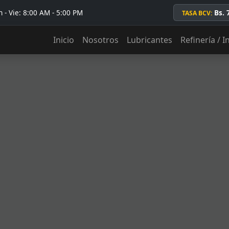
 - Vie: 8:00 AM - 5:00 PM
Bs. 
TASA BCV:
Inicio
Nosotros
Lubricantes
Refinería / I