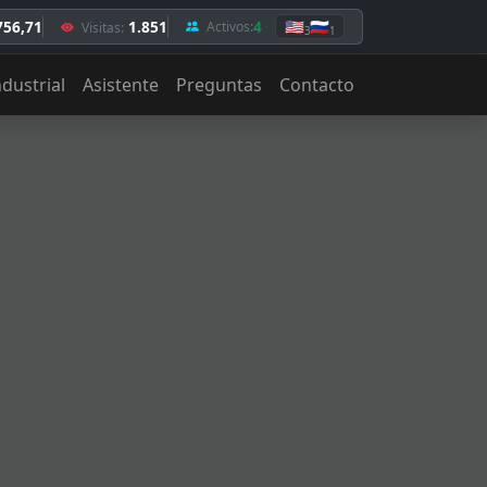
756,71
1.851
4
🇺🇸
🇷🇺
Activos:
Visitas:
3
1
ndustrial
Asistente
Preguntas
Contacto