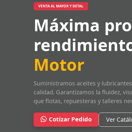
VENTA AL MAYOR Y DETAL
Máxima pro
rendimiento
Motor
Suministramos aceites y lubricantes
calidad. Garantizamos la fluidez, vi
que flotas, repuesteras y talleres ne
Cotizar Pedido
Ver Catá