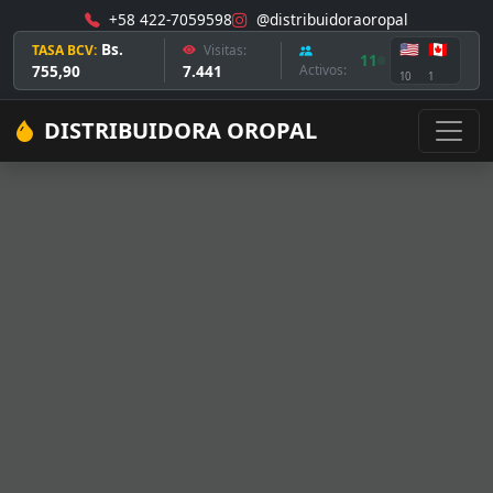
+58 422-7059598
@distribuidoraoropal
Bs.
🇺🇸
🇨🇦
TASA BCV:
Visitas:
11
755,90
7.441
Activos:
10
1
DISTRIBUIDORA OROPAL