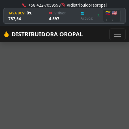
+58 422-7059598
@distribuidoraoropal
Bs.
🇻🇪
🇺🇸
TASA BCV:
Visitas:
3
757,54
4.597
Activos:
1
2
DISTRIBUIDORA OROPAL