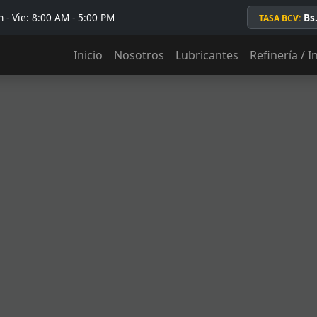
 - Vie: 8:00 AM - 5:00 PM
Bs
TASA BCV:
Inicio
Nosotros
Lubricantes
Refinería / I