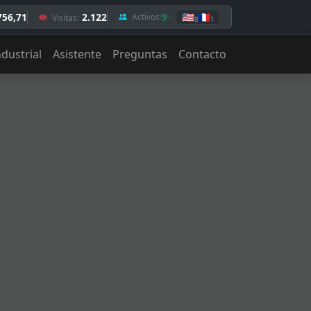
756,71
2.122
9
🇺🇸
🇫🇷
Activos:
Visitas:
8
1
ndustrial
Asistente
Preguntas
Contacto