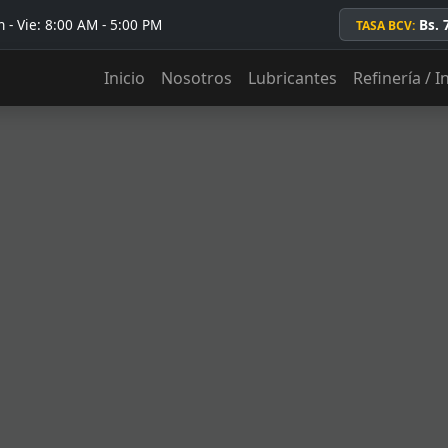
 - Vie: 8:00 AM - 5:00 PM
Bs. 
TASA BCV:
Inicio
Nosotros
Lubricantes
Refinería / I