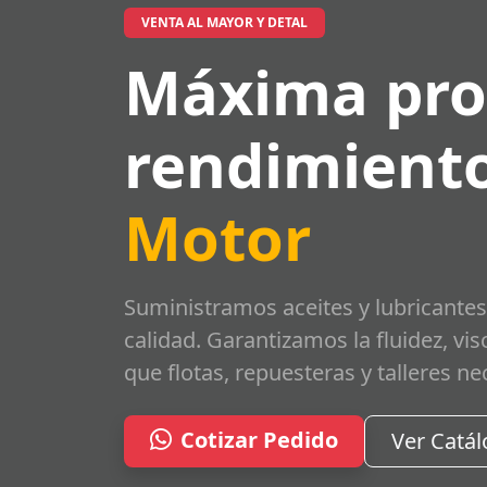
VENTA AL MAYOR Y DETAL
Máxima pro
rendimiento
Motor
Suministramos aceites y lubricantes
calidad. Garantizamos la fluidez, vi
que flotas, repuesteras y talleres ne
Cotizar Pedido
Ver Catá