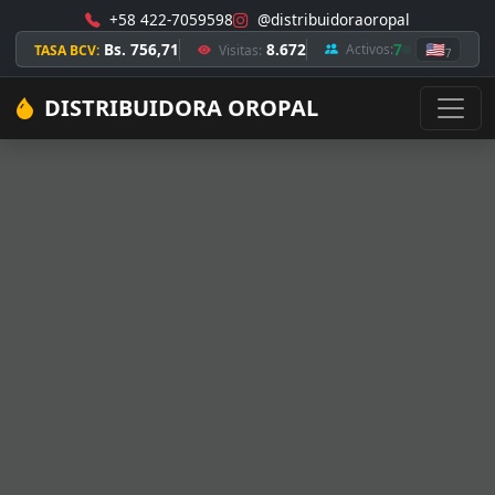
+58 422-7059598
@distribuidoraoropal
Bs. 756,71
8.672
7
🇺🇸
Activos:
TASA BCV:
Visitas:
7
DISTRIBUIDORA OROPAL