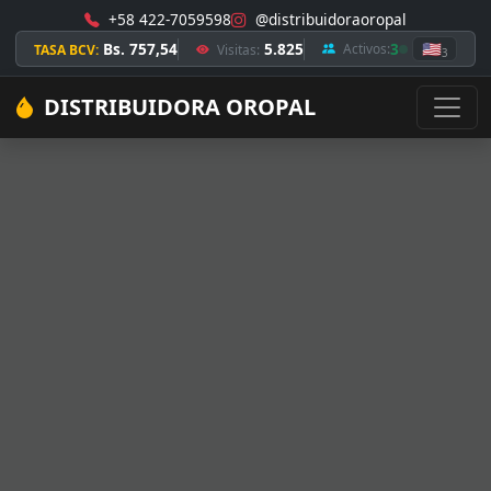
+58 422-7059598
@distribuidoraoropal
Bs. 757,54
5.825
3
🇺🇸
Activos:
TASA BCV:
Visitas:
3
DISTRIBUIDORA OROPAL