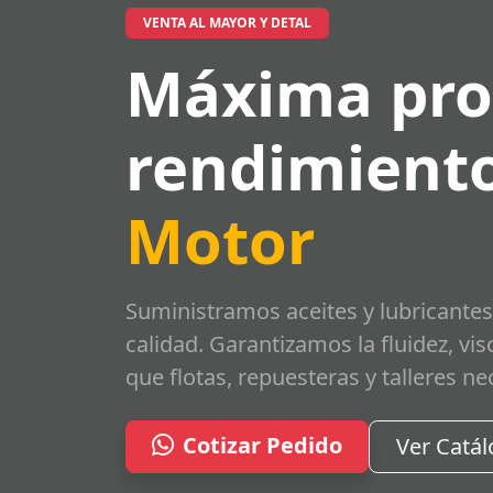
VENTA AL MAYOR Y DETAL
Máxima pro
rendimiento
Motor
Suministramos aceites y lubricantes
calidad. Garantizamos la fluidez, vi
que flotas, repuesteras y talleres ne
Cotizar Pedido
Ver Catá