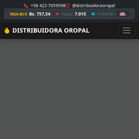
+58 422-7059598
@distribuidoraoropal
Bs. 757,54
7.015
6
🇺🇸
Activos:
TASA BCV:
Visitas:
6
DISTRIBUIDORA OROPAL