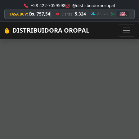
+58 422-7059598
@distribuidoraoropal
Bs. 757,54
5.324
5
🇺🇸
Activos:
TASA BCV:
Visitas:
5
DISTRIBUIDORA OROPAL