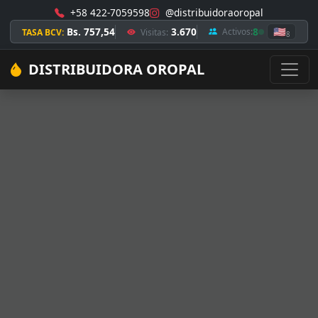
+58 422-7059598
@distribuidoraoropal
Bs. 757,54
3.670
8
🇺🇸
Activos:
TASA BCV:
Visitas:
8
DISTRIBUIDORA OROPAL