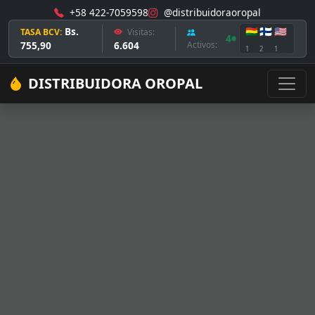
+58 422-7059598
@distribuidoraoropal
Bs.
🇧🇴
🇫🇮
🇺🇸
TASA BCV:
Visitas:
4
755,90
6.604
Activos:
1
2
1
DISTRIBUIDORA OROPAL