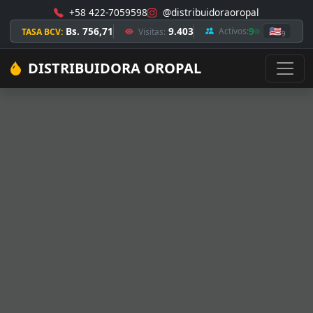
+58 422-7059598
@distribuidoraoropal
Bs. 756,71
9.403
9
🇺🇸
Activos:
TASA BCV:
Visitas:
9
DISTRIBUIDORA OROPAL