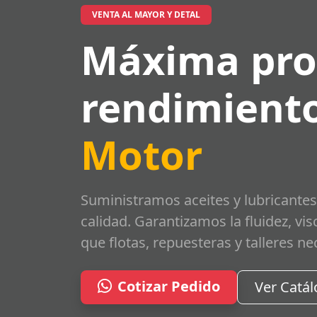
VENTA AL MAYOR Y DETAL
Máxima pro
rendimiento
Motor
Suministramos aceites y lubricantes
calidad. Garantizamos la fluidez, vi
que flotas, repuesteras y talleres ne
Cotizar Pedido
Ver Catá