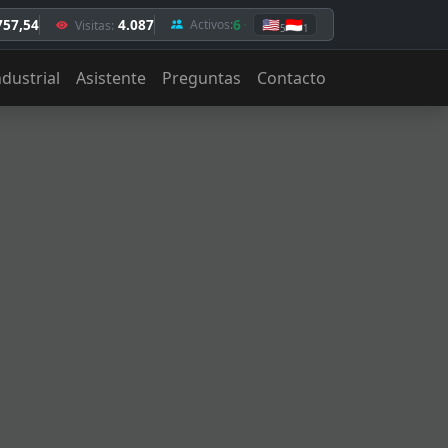
757,54
4.087
6
🇺🇸
🇮🇩
Activos:
Visitas:
5
1
ndustrial
Asistente
Preguntas
Contacto