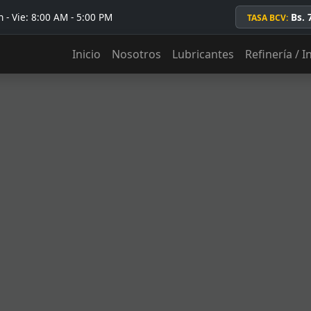
 - Vie: 8:00 AM - 5:00 PM
Bs. 
TASA BCV:
Inicio
Nosotros
Lubricantes
Refinería / I