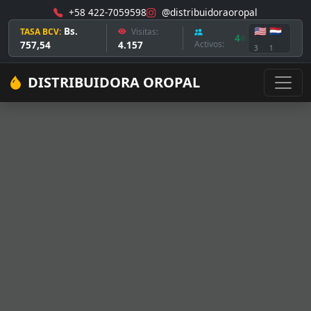
+58 422-7059598
@distribuidoraoropal
Bs.
🇺🇸
🇳🇱
TASA BCV:
Visitas:
4
757,54
4.157
Activos:
3
1
DISTRIBUIDORA OROPAL