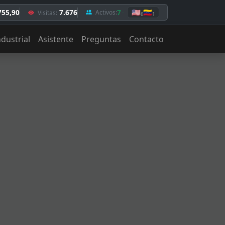
755,90
7.676
7
🇺🇸
🇻🇪
Activos:
Visitas:
6
1
ndustrial
Asistente
Preguntas
Contacto