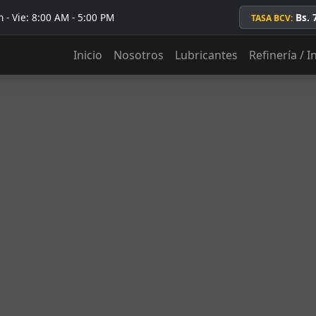
 - Vie: 8:00 AM - 5:00 PM
Bs. 
TASA BCV:
Inicio
Nosotros
Lubricantes
Refinería / I