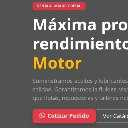
VENTA AL MAYOR Y DETAL
Máxima pro
rendimiento
Motor
Suministramos aceites y lubricantes
calidad. Garantizamos la fluidez, vi
que flotas, repuesteras y talleres ne
Cotizar Pedido
Ver Catá