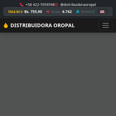
+58 422-7059598
@distribuidoraoropal
Bs. 755,90
6.742
2
🇺🇸
Activos:
TASA BCV:
Visitas:
2
DISTRIBUIDORA OROPAL