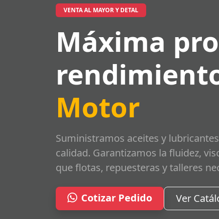
VENTA AL MAYOR Y DETAL
Máxima pro
rendimiento
Motor
Suministramos aceites y lubricantes
calidad. Garantizamos la fluidez, vi
que flotas, repuesteras y talleres ne
Cotizar Pedido
Ver Catá