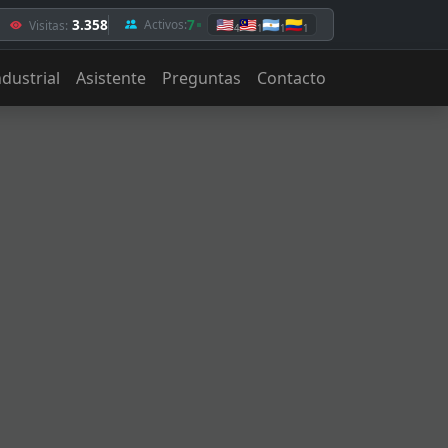
3.358
7
🇺🇸
🇲🇾
🇦🇷
🇨🇴
Activos:
Visitas:
4
1
1
1
ndustrial
Asistente
Preguntas
Contacto