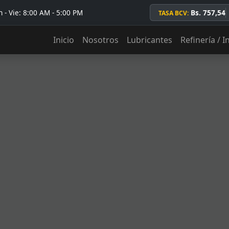
 - Vie: 8:00 AM - 5:00 PM
Bs. 757,54
TASA BCV:
Inicio
Nosotros
Lubricantes
Refinería / I