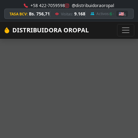
+58 422-7059598
@distribuidoraoropal
Bs. 756,71
9.168
6
🇺🇸
Activos:
TASA BCV:
Visitas:
6
DISTRIBUIDORA OROPAL