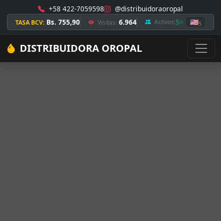
+58 422-7059598
@distribuidoraoropal
Bs. 755,90
6.964
5
🇺🇸
Activos:
TASA BCV:
Visitas:
5
DISTRIBUIDORA OROPAL