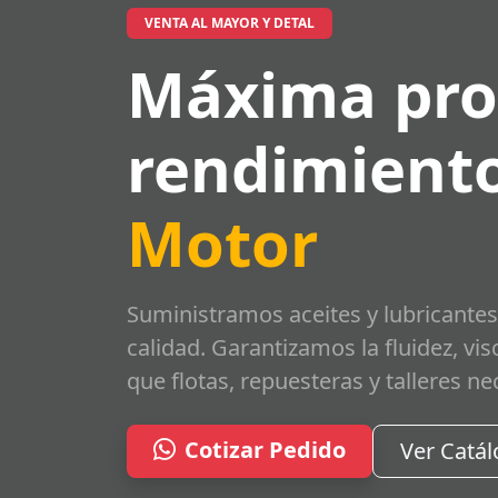
VENTA AL MAYOR Y DETAL
Máxima pro
rendimiento
Motor
Suministramos aceites y lubricantes
calidad. Garantizamos la fluidez, vi
que flotas, repuesteras y talleres ne
Cotizar Pedido
Ver Catá