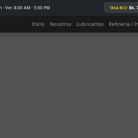
 - Vie: 8:00 AM - 5:00 PM
Bs. 
TASA BCV:
Inicio
Nosotros
Lubricantes
Refinería / I