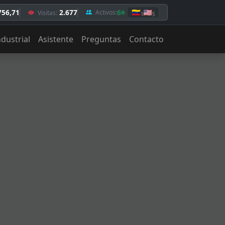
756,71
2.677
6
🇻🇪
🇺🇸
Activos:
Visitas:
1
5
ndustrial
Asistente
Preguntas
Contacto