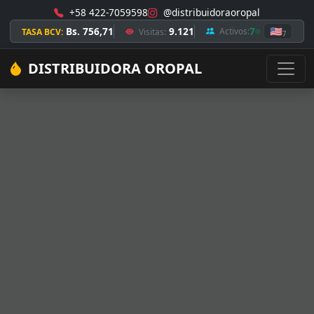
+58 422-7059598
@distribuidoraoropal
Bs. 756,71
9.121
7
🇺🇸
Activos:
TASA BCV:
Visitas:
7
DISTRIBUIDORA OROPAL