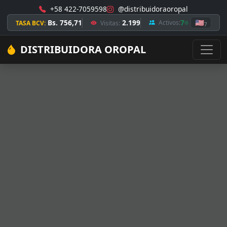
+58 422-7059598
@distribuidoraoropal
Bs. 756,71
2.199
7
🇺🇸
Activos:
TASA BCV:
Visitas:
7
DISTRIBUIDORA OROPAL